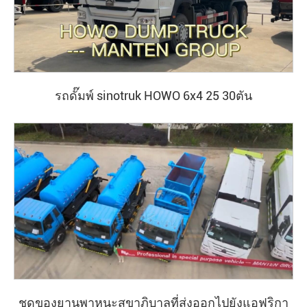
รถดั๊มพ์ sinotruk HOWO 6x4 25 30ตัน
ชุดของยานพาหนะสุขาภิบาลที่ส่งออกไปยังแอฟริกา