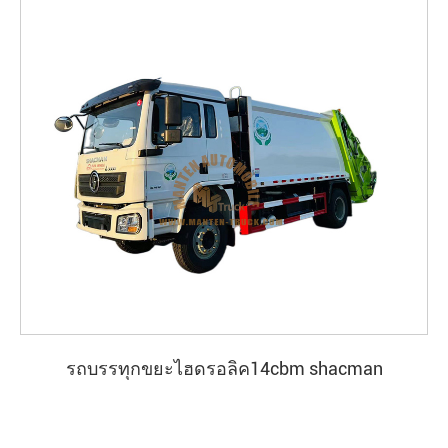
รถบรรทุกขยะไฮดรอลิค14cbm shacman