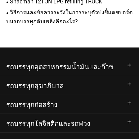
Shacman 12TON LPG refilling TRUCK
วิธีการและข้อควรระวังในการระบุตัวบ่งชี้แดชบอร์ด
บนรถบรรทุกดับเพลิงคืออะไร?
รถบรรทุกอุตสาหกรรมน้ำมันและก๊าซ
รถบรรทุกสุขาภิบาล
รถบรรทุกก่อสร้าง
รถบรรทุกโลจิสติกและรถพ่วง