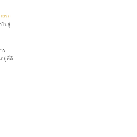
ายรถ
ไปสู่
การ
่ที่ดี