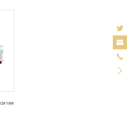



งปลาสด