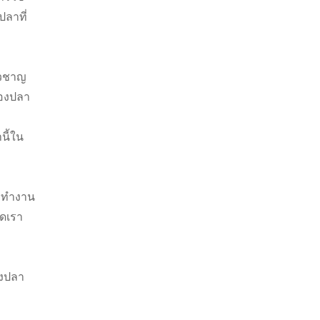
ปลาที่
ยวชาญ
ของปลา
นี้ใน
ารทำงาน
ุดเรา
องปลา