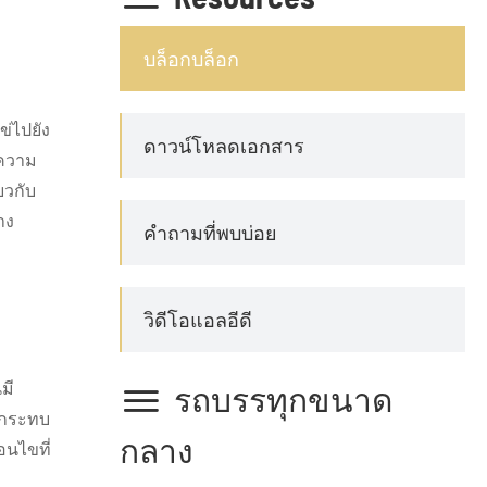
บล็อกบล็อก
่ไปยัง
ดาวน์โหลดเอกสาร
ีความ
ยวกับ
าง
คำถามที่พบบ่อย
วิดีโอแอลอีดี
มี

รถบรรทุกขนาด
ลกระทบ
กลาง
อนไขที่