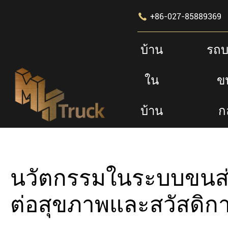

+86-027-85889369
บ้าน
รถบ
ใน
ข
บ้านในบ้าน
Resources
บล็อกบล็อก
นวัตก
บ้าน
ก
นวัตกรรมในระบบขนส่ง
ต่อสุขภาพและสวัสดิกา