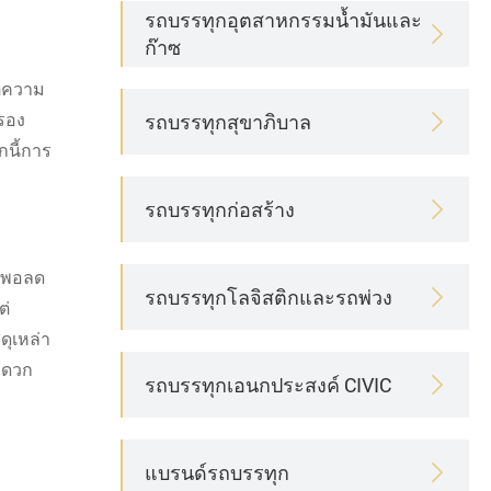
รถบรรทุกอุตสาหกรรมน้ำมันและ

ก๊าซ
ต่ความ
รอง
รถบรรทุกสุขาภิบาล

กนี้การ
รถบรรทุกก่อสร้าง

ยงพอลด
รถบรรทุกโลจิสติกและรถพ่วง

ต่
ดุเหล่า
ะดวก
รถบรรทุกเอนกประสงค์ CIVIC

แบรนด์รถบรรทุก
