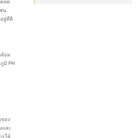
ียดลด
ช่น
่ที่ดี
ดล้อม
ภูมิ PH
ารของ
ูงและ
ารใช้