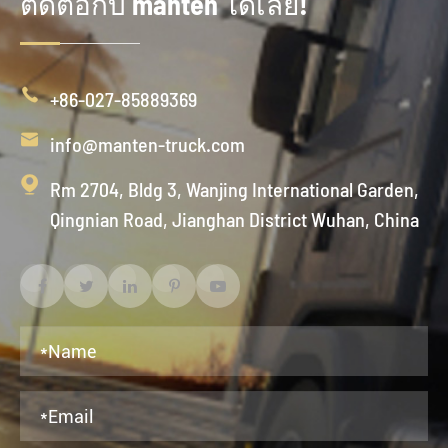
ติดต่อกับ manten ได้เลย!

+86-027-85889369

info@manten-truck.com

Rm 2704, Bldg 3, Wanjing International Garden,
Qingnian Road, Jianghan District Wuhan, China