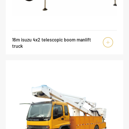
16m isuzu 4x2 telescopic boom manlift

truck