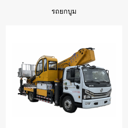
รถยกบูม