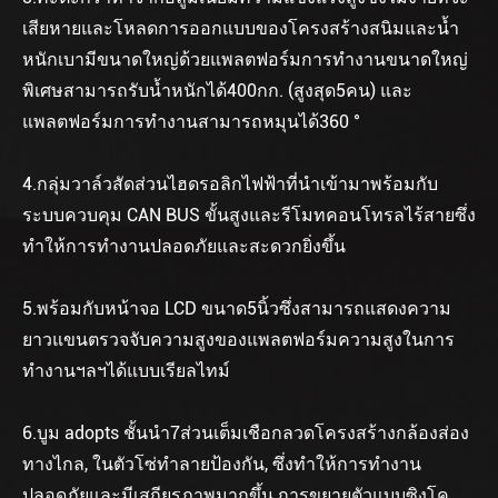
เสียหายและโหลดการออกแบบของโครงสร้างสนิมและน้ำ
หนักเบามีขนาดใหญ่ด้วยแพลตฟอร์มการทำงานขนาดใหญ่
พิเศษสามารถรับน้ำหนักได้400กก. (สูงสุด5คน) และ
แพลตฟอร์มการทำงานสามารถหมุนได้360 °
4.กลุ่มวาล์วสัดส่วนไฮดรอลิกไฟฟ้าที่นำเข้ามาพร้อมกับ
ระบบควบคุม CAN BUS ขั้นสูงและรีโมทคอนโทรลไร้สายซึ่ง
ทำให้การทำงานปลอดภัยและสะดวกยิ่งขึ้น
5.พร้อมกับหน้าจอ LCD ขนาด5นิ้วซึ่งสามารถแสดงความ
ยาวแขนตรวจจับความสูงของแพลตฟอร์มความสูงในการ
ทำงานฯลฯได้แบบเรียลไทม์
6.บูม adopts ชั้นนำ7ส่วนเต็มเชือกลวดโครงสร้างกล้องส่อง
ทางไกล, ในตัวโซ่ทำลายป้องกัน, ซึ่งทำให้การทำงาน
ปลอดภัยและมีเสถียรภาพมากขึ้น.การขยายตัวแบบซิงโค