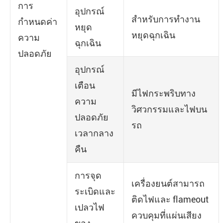
การ
อุปกรณ์
สำหรับการทำงาน
กำหนดค่า
หยุด
หยุดฉุกเฉิน
ความ
ฉุกเฉิน
ปลอดภัย
อุปกรณ์
เตือน
มีไฟกระพริบทาง
ความ
วิศวกรรมและไฟบน
ปลอดภัย
รถ
เวลากลาง
คืน
การจุด
เครื่องยนต์สามารถ
ระเบิดและ
ติดไฟและ flameout
เปลวไฟ
ควบคุมที่แผ่นเสียง