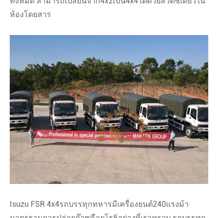
ทั้งหมด สามารถเปลี่ยนจาก4x2เป็น4x4ได้ด้วยสวิตช์เดียวใน
ห้องโดยสาร
Isuzu FSR 4x4รถบรรทุกทหารมีเครื่องยนต์240แรงม้า
มาตรฐานการปล่อยก๊าซคือยูโร5อย่างที่เราทราบ รถบรรทุก