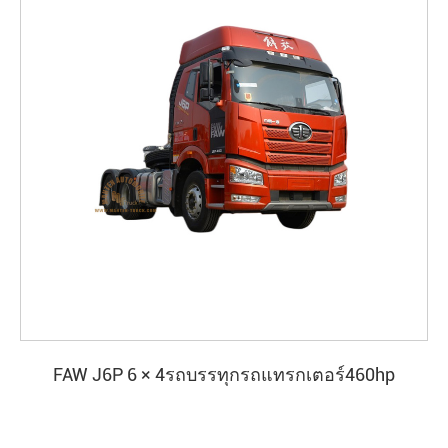
FAW J6P 6 × 4รถบรรทุกรถแทรกเตอร์460hp