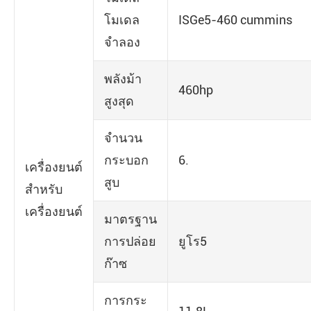
โมเดล
ISGe5-460 cummins
จำลอง
พลังม้า
460hp
สูงสุด
จำนวน
กระบอก
6.
เครื่องยนต์
สูบ
สำหรับ
เครื่องยนต์
มาตรฐาน
การปล่อย
ยูโร5
ก๊าซ
การกระ