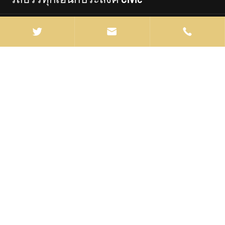
แบรนด์รถบรรทุก



info@manten-truck.com

+86-027-85889369

Rm 2704, Bldg 3, Wanjing International Garden,
Qingnian Road, Jianghan District Wuhan, China