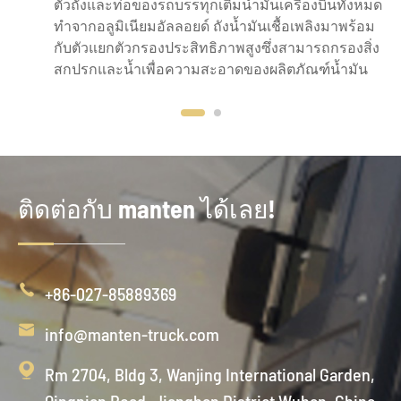
ตัวถังและท่อของรถบรรทุกเติมน้ำมันเครื่องบินทั้งหมด
ทำจากอลูมิเนียมอัลลอยด์ ถังน้ำมันเชื้อเพลิงมาพร้อม
กับตัวแยกตัวกรองประสิทธิภาพสูงซึ่งสามารถกรองสิ่ง
สกปรกและน้ำเพื่อความสะอาดของผลิตภัณฑ์น้ำมัน
ติดต่อกับ manten ได้เลย!

+86-027-85889369

info@manten-truck.com

Rm 2704, Bldg 3, Wanjing International Garden,
Qingnian Road, Jianghan District Wuhan, China