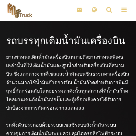

รถบรรทุกเติมน้ำมันเครื่องบิน
ยานพาหนะเติมน้ำมันเครื่องบินหมายถึงยานพาหนะพิเศษ
เหล่านั้นที่ให้เติมน้ำมันและสูบน้ำสำหรับเครื่องบินที่สนาม
บิน ซึ่งแตกต่างจากดีเซลและน้ำมันเบนซินธรรมดาเครื่องบิน
จำนวนมากใช้น้ำมันก๊าดการบิน น้ำมันก๊าดสำหรับการบินมี
ฤทธิ์กัดกร่อนกับโลหะธรรมดาดังนั้นทุกสถานที่ที่น้ำมันก๊าด
ไหลผ่านเช่นถังน้ำมันท่อปั๊มและตู้เชื้อเพลิงควรได้รับการ
ปกป้องจากการกัดกร่อนจากสแตนเลส
รถทั้งคันประกอบด้วยระบบแชสซีระบบถังน้ำมันระบบ
ควบคุมการเติมน้ำมันระบบควบคุมไฮดรอลิกไฟฟ้าระบบ