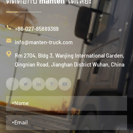
ติดต่อกับ manten ได้เลย!

+86-027-85889369

info@manten-truck.com

Rm 2704, Bldg 3, Wanjing International Garden,
Qingnian Road, Jianghan District Wuhan, China