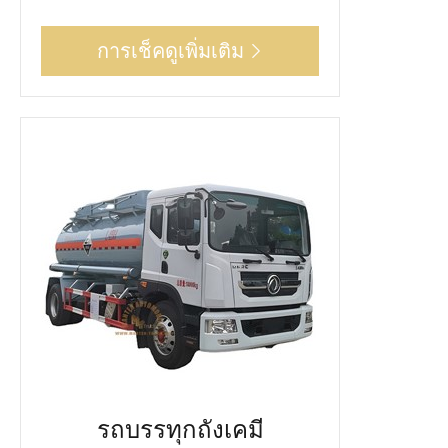
การเช็คดูเพิ่มเติม

รถบรรทุกถังเคมี