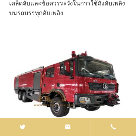
เคล็ดลับและข้อควรระวังในการใช้ถังดับเพลิง
บนรถบรรทุกดับเพลิง

