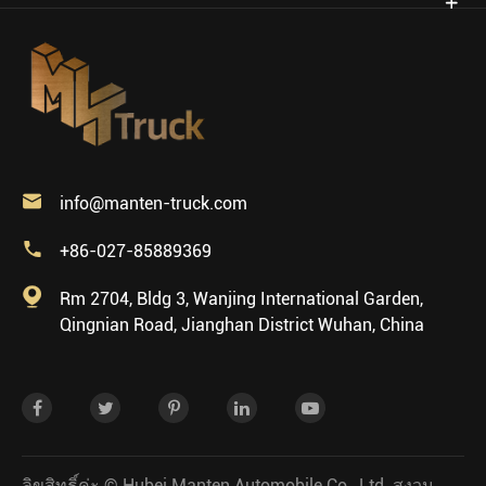

info@manten-truck.com

+86-027-85889369

Rm 2704, Bldg 3, Wanjing International Garden,
Qingnian Road, Jianghan District Wuhan, China
ลิขสิทธิ์ค่ะ ©
Hubei Manten Automobile Co., Ltd.
สงวน