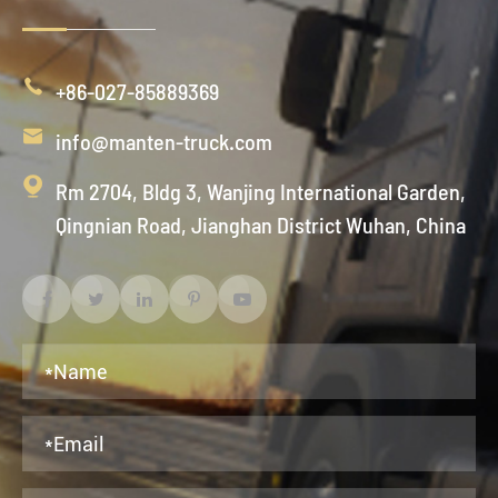

+86-027-85889369

info@manten-truck.com

Rm 2704, Bldg 3, Wanjing International Garden,
Qingnian Road, Jianghan District Wuhan, China