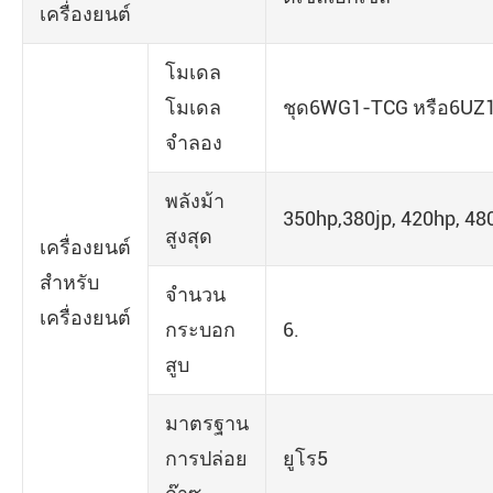
เครื่องยนต์
โมเดล
โมเดล
ชุด6WG1-TCG หรือ6UZ
จำลอง
พลังม้า
350hp,380jp, 420hp, 48
สูงสุด
เครื่องยนต์
สำหรับ
จำนวน
เครื่องยนต์
กระบอก
6.
สูบ
มาตรฐาน
การปล่อย
ยูโร5