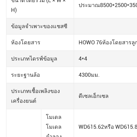
ขนาดโดยรวม (L × W ×
ประมาณ8500*2500*3
H)
ข้อมูลจำเพาะของแชสซี
ห้องโดยสาร
HOWO 76ห้องโดยสารลูกเ
ประเภทไดรฟ์ข้อมูล
4*4
ระยะฐานล้อ
4300มม.
ประเภทเชื้อเพลิงของ
ดีเซลเอ็กเซล
เครื่องยนต์
โมเดล
โมเดล
WD615.62หรือ WD615.
จำลอง