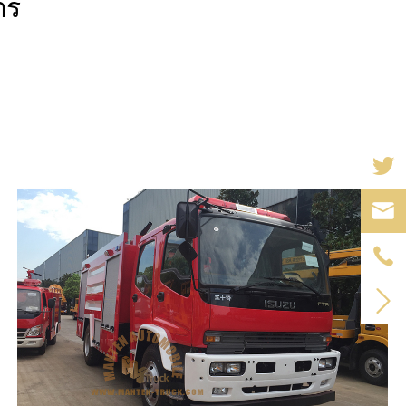
ตร


