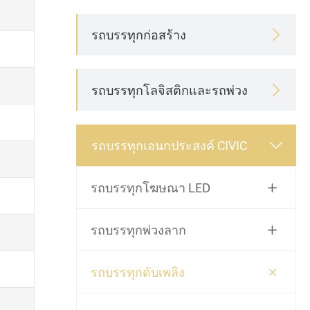
รถบรรทุกก่อสร้าง

รถบรรทุกโลจิสติกและรถพ่วง

รถบรรทุกเอนกประสงค์ CIVIC

รถบรรทุกโฆษณา LED

รถบรรทุกพ่วงลาก


รถบรรทุกดับเพลิง