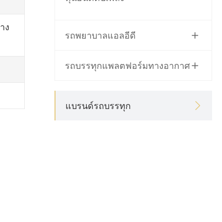
ลาง
รถพยาบาลแอลอีดี

รถบรรทุกแพลตฟอร์มทางอากาศ

แบรนด์รถบรรทุก
