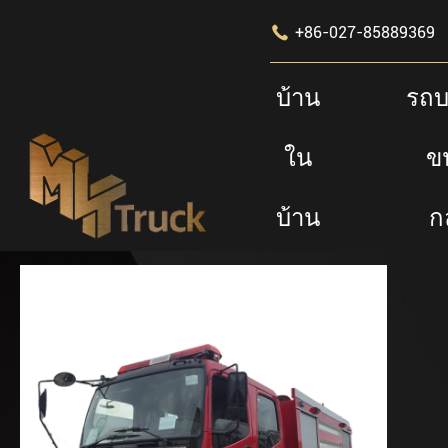

+86-027-85889369
บ้าน
รถบ
ใน
ข
บ้าน
ก